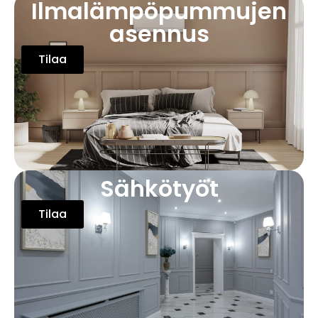
Ilmalämpöpummujen
asennus
Tilaa
Sähkötyöt
Tilaa