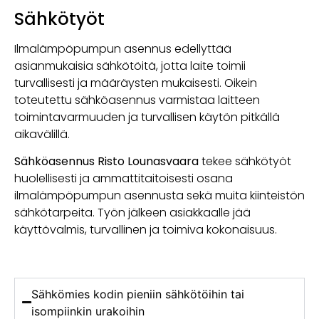
Sähkötyöt
Ilmalämpöpumpun asennus edellyttää
asianmukaisia sähkötöitä, jotta laite toimii
turvallisesti ja määräysten mukaisesti. Oikein
toteutettu sähköasennus varmistaa laitteen
toimintavarmuuden ja turvallisen käytön pitkällä
aikavälillä.
Sähköasennus Risto Lounasvaara
tekee sähkötyöt
huolellisesti ja ammattitaitoisesti osana
ilmalämpöpumpun asennusta sekä muita kiinteistön
sähkötarpeita. Työn jälkeen asiakkaalle jää
käyttövalmis, turvallinen ja toimiva kokonaisuus.
Sähkömies kodin pieniin sähkö­töihin tai
isompiinkin urakoihin