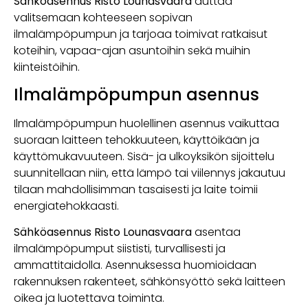
Sähköasennus Risto Lounasvaara
auttaa
valitsemaan kohteeseen sopivan
ilmalämpöpumpun ja tarjoaa toimivat ratkaisut
koteihin, vapaa-ajan asuntoihin sekä muihin
kiinteistöihin.
Ilmalämpöpumpun asennus
Ilmalämpöpumpun huolellinen asennus vaikuttaa
suoraan laitteen tehokkuuteen, käyttöikään ja
käyttömukavuuteen. Sisä- ja ulkoyksikön sijoittelu
suunnitellaan niin, että lämpö tai viilennys jakautuu
tilaan mahdollisimman tasaisesti ja laite toimii
energiatehokkaasti.
Sähköasennus Risto Lounasvaara
asentaa
ilmalämpöpumput siististi, turvallisesti ja
ammattitaidolla. Asennuksessa huomioidaan
rakennuksen rakenteet, sähkönsyöttö sekä laitteen
oikea ja luotettava toiminta.