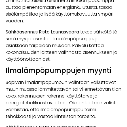
ammattitaitoisesti asennettu ilmalämpöpumppu
auttaa pienentämään energiankulutusta, tasaa
sisälämpötilaa ja lisää käyttömukavuutta ympäri
vuoden.
Sähköasennus Risto Lounasvaara
tekee sähkötöitä
sekä myy ja asentaa ilmalämpöpumppuja
asiakkaan tarpeiden mukaan. Palvelu kattaa
kokonaisuuden laitteen valinnasta asennukseen ja
käyttöönottoon asti.
Ilmalämpöpumppujen myynti
Sopivan ilmalämpöpumpun valintaan vaikuttavat
muun muassa lämmitettävän tai viilennettävän tilan
koko, rakennuksen rakenne, käyttötarve ja
energiatehokkuustavoitteet. Oikean laitteen valinta
varmistaa, että ilmalämpöpumppu toimii
tehokkaasti ja vastaa kiinteistön tarpeita.