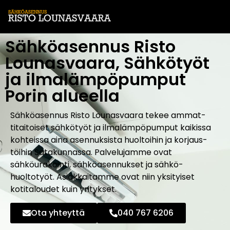
Sähköasennus Risto
Lounasvaara, Sähkötyöt
ja ilmalämpöpumput
Porin alueella
Sähkö­asennus Risto Lounasvaara tekee ammat­
titaitoiset sähkötyöt ja ilmalämpöpumput kaikissa
kohteissa aina asennuksista huoltoihin ja korjaus­
töihin Satakunnassa. Palvelujamme ovat
sähköurakointi, sähkö­asennukset ja sähkö­
huoltotyöt. Asiakkaitamme ovat niin yksityiset
kotitaloudet kuin yritykset.
Ota yhteyttä
040 767 6206