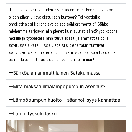
Haluaisitko kotiisi uuden pistorasian tai pitkään haaveissa
olleen pihan ulko­valaistuksen kuntoon? Tai vaatisiko
omakotitalosi kokonais­valtaista sähkö­remonttia? Sähkö­
miehemme tarjoavat niin pienet kuin suuret sähkötyöt kotona,
mökillä ja työpaikalla aina turvallisesti ja ammat­titaidolla
sovitussa aikataulussa. Jätä siis pieneltäkin tuntuvat
sähkötyöt sähkömiehelle, jolloin varmistat sähkölaitteiden ja
esimerkiksi pistorasioiden turvallisen toiminnan!
Sähköalan ammattilainen Satakunnassa
Mitä maksaa ilmalämpöpumpun asennus?
Lämpöpumpun huolto – säännöllisyys kannattaa
Lämmityskulu laskuri