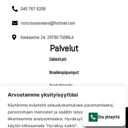
040 767 6206
risto.lounasvaara@hotmail.com
Kankaantie 24, 29790 TUORILA
Palvelut
Sähkötyöt
Ilmalämpöpumput
Ajankohtaista
Arvostamme yksityisyyttäsi
Käytämme evästeitä selauskokemuksesi parantamiseksi,
personoitujen mainosten ja sisällön tarjoamiseksi ja
Ilmalämpöpumppu Merikarvia
Ilmalämpöpumppu Pori
Ota yhteyttä
liikenteemme analysoimiseksi. Hyväksyt evästeidemme
käytön klikkaamalla ”Hyväksy kaikki”.